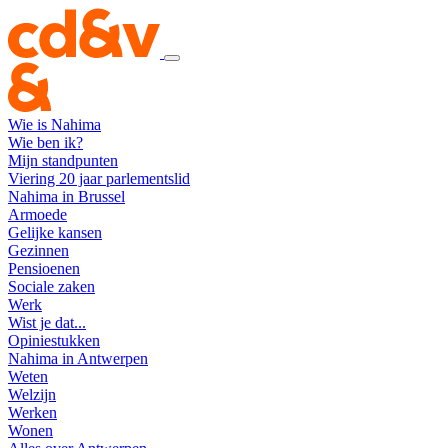
Wie is Nahima
Wie ben ik?
Mijn standpunten
Viering 20 jaar parlementslid
Nahima in Brussel
Armoede
Gelijke kansen
Gezinnen
Pensioenen
Sociale zaken
Werk
Wist je dat...
Opiniestukken
Nahima in Antwerpen
Weten
Welzijn
Werken
Wonen