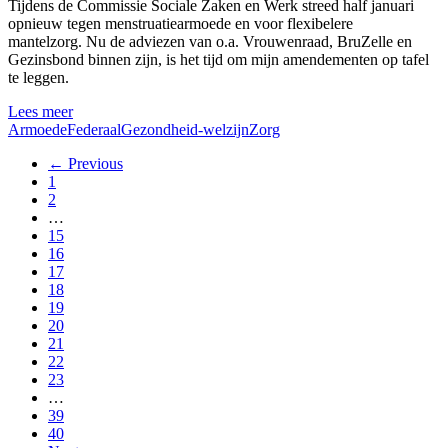
Tijdens de Commissie Sociale Zaken en Werk streed half januari
opnieuw tegen menstruatiearmoede en voor flexibelere
mantelzorg. Nu de adviezen van o.a. Vrouwenraad, BruZelle en
Gezinsbond binnen zijn, is het tijd om mijn amendementen op tafel
te leggen.
Lees meer
Armoede
Federaal
Gezondheid-welzijn
Zorg
← Previous
1
2
…
15
16
17
18
19
20
21
22
23
…
39
40