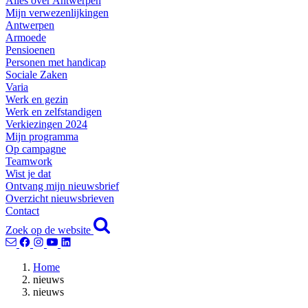
Alles over Antwerpen
Mijn verwezenlijkingen
Antwerpen
Armoede
Pensioenen
Personen met handicap
Sociale Zaken
Varia
Werk en gezin
Werk en zelfstandigen
Verkiezingen 2024
Mijn programma
Op campagne
Teamwork
Wist je dat
Ontvang mijn nieuwsbrief
Overzicht nieuwsbrieven
Contact
Zoek op de website
Home
nieuws
nieuws