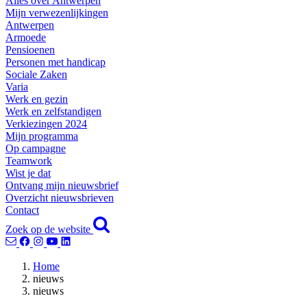
Alles over Antwerpen
Mijn verwezenlijkingen
Antwerpen
Armoede
Pensioenen
Personen met handicap
Sociale Zaken
Varia
Werk en gezin
Werk en zelfstandigen
Verkiezingen 2024
Mijn programma
Op campagne
Teamwork
Wist je dat
Ontvang mijn nieuwsbrief
Overzicht nieuwsbrieven
Contact
Zoek op de website
Home
nieuws
nieuws