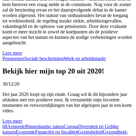
hem hierover een vraag stelde in de commissie. Nog voor de zomer
zal de herziening ervan en het daaropvolgende debat in de kamer
worden afgerond. Het statuut van onthaalouders bevat de toegang
tot werkloosheid, de regeling inzake ziekte, arbeidsongevallen,
vakantiegeld en de opbouw van pensioenen. Door deze evaluatie
komt er meer inzicht in zowel de knelpunten als de positieve
aspecten van het statuut en kunnen de nodige verbeteringen worden
aangebracht.
Lees meer
Pensioenen
Sociale bescherming
Werk en arbeidsmarkt
Bekijk hier mijn top 20 uit 2020!
30/12/20
Het jaar 2020 loopt op zijn einde. Graag wil ik dit bijzondere jaar
afsluiten met een positieve noot. Ik verzamelde mijn favoriete
momenten en verwezenlijkingen van het afgelopen jaar in een korte
video.
Lees meer
68
Armoede
Binnenlandse zaken
Corona
Diversiteit en Gelijke
kansen
Economie
Financiën en fiscaliteit
Gezinsbeleid
Gezondheid-