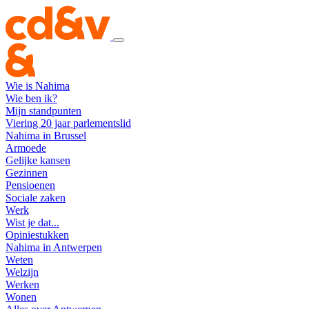
Wie is Nahima
Wie ben ik?
Mijn standpunten
Viering 20 jaar parlementslid
Nahima in Brussel
Armoede
Gelijke kansen
Gezinnen
Pensioenen
Sociale zaken
Werk
Wist je dat...
Opiniestukken
Nahima in Antwerpen
Weten
Welzijn
Werken
Wonen