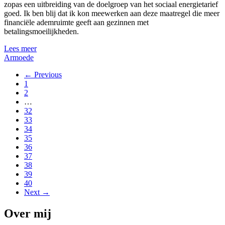
zopas een uitbreiding van de doelgroep van het sociaal energietarief
goed. Ik ben blij dat ik kon meewerken aan deze maatregel die meer
financiële ademruimte geeft aan gezinnen met
betalingsmoeilijkheden.
Lees meer
Armoede
← Previous
1
2
…
32
33
34
35
36
37
38
39
40
Next →
Over mij