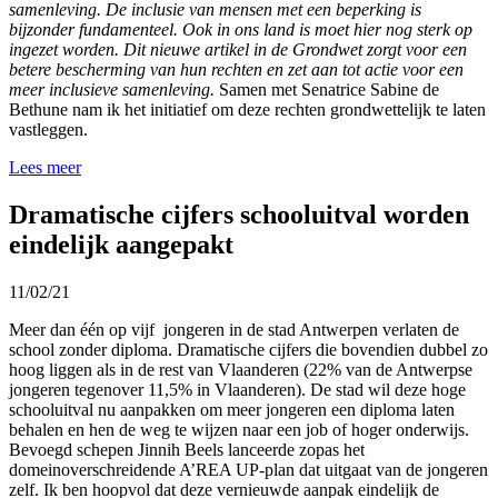
samenleving. De inclusie van mensen met een beperking is
bijzonder fundamenteel. Ook in ons land is moet hier nog sterk op
ingezet worden. Dit nieuwe artikel in de Grondwet zorgt voor een
betere bescherming van hun rechten en zet aan tot actie voor een
meer inclusieve samenleving.
Samen met Senatrice Sabine de
Bethune nam ik het initiatief om deze rechten grondwettelijk te laten
vastleggen.
Lees meer
Dramatische cijfers schooluitval worden
eindelijk aangepakt
11/02/21
Meer dan één op vijf jongeren in de stad Antwerpen verlaten de
school zonder diploma. Dramatische cijfers die bovendien dubbel zo
hoog liggen als in de rest van Vlaanderen (22% van de Antwerpse
jongeren tegenover 11,5% in Vlaanderen). De stad wil deze hoge
schooluitval nu aanpakken om meer jongeren een diploma laten
behalen en hen de weg te wijzen naar een job of hoger onderwijs.
Bevoegd schepen Jinnih Beels lanceerde zopas het
domeinoverschreidende A’REA UP-plan dat uitgaat van de jongeren
zelf. Ik ben hoopvol dat deze vernieuwde aanpak eindelijk de