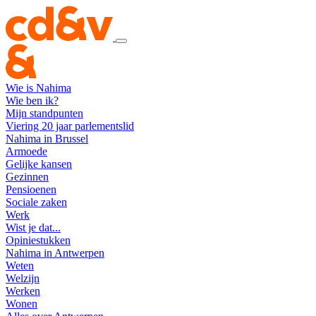
Wie is Nahima
Wie ben ik?
Mijn standpunten
Viering 20 jaar parlementslid
Nahima in Brussel
Armoede
Gelijke kansen
Gezinnen
Pensioenen
Sociale zaken
Werk
Wist je dat...
Opiniestukken
Nahima in Antwerpen
Weten
Welzijn
Werken
Wonen