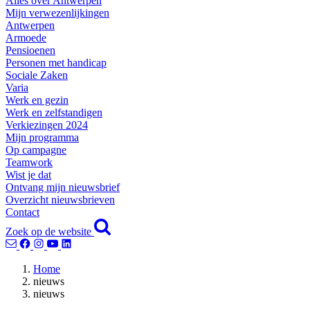
Alles over Antwerpen
Mijn verwezenlijkingen
Antwerpen
Armoede
Pensioenen
Personen met handicap
Sociale Zaken
Varia
Werk en gezin
Werk en zelfstandigen
Verkiezingen 2024
Mijn programma
Op campagne
Teamwork
Wist je dat
Ontvang mijn nieuwsbrief
Overzicht nieuwsbrieven
Contact
Zoek op de website
Home
nieuws
nieuws