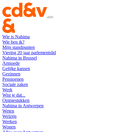
Wie is Nahima
Wie ben ik?
Mijn standpunten
Viering 20 jaar parlementslid
Nahima in Brussel
Armoede
Gelijke kansen
Gezinnen
Pensioenen
Sociale zaken
Werk
Wist je dat...
Opiniestukken
Nahima in Antwerpen
Weten
Welzijn
Werken
Wonen