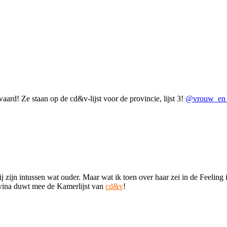
ard! Ze staan op de cd&v-lijst voor de provincie, lijst 3!
@vrouw_en_
 zijn intussen wat ouder. Maar wat ik toen over haar zei in de Feeling 
ivina duwt mee de Kamerlijst van
cd&v
!