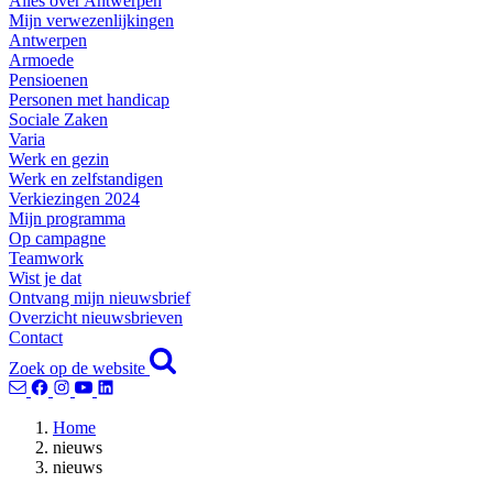
Alles over Antwerpen
Mijn verwezenlijkingen
Antwerpen
Armoede
Pensioenen
Personen met handicap
Sociale Zaken
Varia
Werk en gezin
Werk en zelfstandigen
Verkiezingen 2024
Mijn programma
Op campagne
Teamwork
Wist je dat
Ontvang mijn nieuwsbrief
Overzicht nieuwsbrieven
Contact
Zoek op de website
Home
nieuws
nieuws