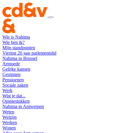
Wie is Nahima
Wie ben ik?
Mijn standpunten
Viering 20 jaar parlementslid
Nahima in Brussel
Armoede
Gelijke kansen
Gezinnen
Pensioenen
Sociale zaken
Werk
Wist je dat...
Opiniestukken
Nahima in Antwerpen
Weten
Welzijn
Werken
Wonen