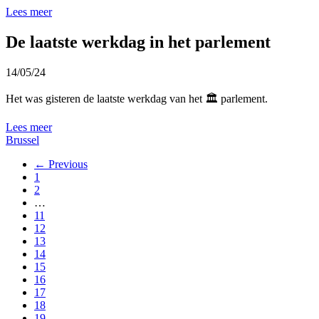
Lees meer
De laatste werkdag in het parlement
14/05/24
Het was gisteren de laatste werkdag van het 🏛️ parlement.
Lees meer
Brussel
← Previous
1
2
…
11
12
13
14
15
16
17
18
19