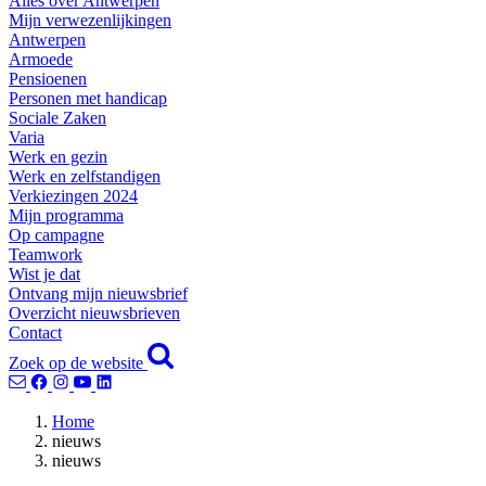
Alles over Antwerpen
Mijn verwezenlijkingen
Antwerpen
Armoede
Pensioenen
Personen met handicap
Sociale Zaken
Varia
Werk en gezin
Werk en zelfstandigen
Verkiezingen 2024
Mijn programma
Op campagne
Teamwork
Wist je dat
Ontvang mijn nieuwsbrief
Overzicht nieuwsbrieven
Contact
Zoek op de website
Home
nieuws
nieuws