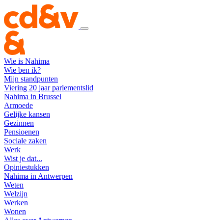
Wie is Nahima
Wie ben ik?
Mijn standpunten
Viering 20 jaar parlementslid
Nahima in Brussel
Armoede
Gelijke kansen
Gezinnen
Pensioenen
Sociale zaken
Werk
Wist je dat...
Opiniestukken
Nahima in Antwerpen
Weten
Welzijn
Werken
Wonen