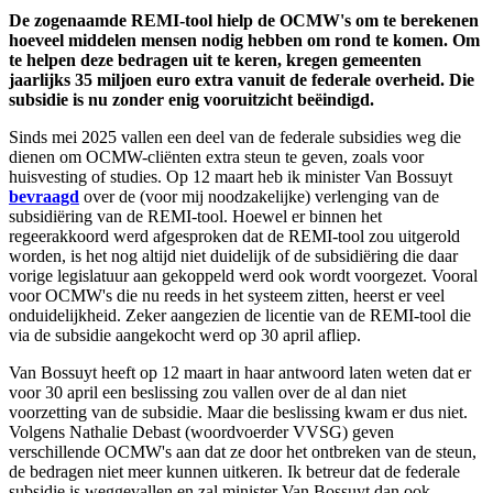
De zogenaamde REMI-tool hielp de OCMW's om te berekenen
hoeveel middelen mensen nodig hebben om rond te komen. Om
te helpen deze bedragen uit te keren, kregen gemeenten
jaarlijks 35 miljoen euro extra vanuit de federale overheid. Die
subsidie is nu zonder enig vooruitzicht beëindigd.
Sinds mei 2025 vallen een deel van de federale subsidies weg die
dienen om OCMW-cliënten extra steun te geven, zoals voor
huisvesting of studies. Op 12 maart heb ik minister Van Bossuyt
bevraagd
over de (voor mij noodzakelijke) verlenging van de
subsidiëring van de REMI-tool. Hoewel er binnen het
regeerakkoord werd afgesproken dat de REMI-tool zou uitgerold
worden, is het nog altijd niet duidelijk of de subsidiëring die daar
vorige legislatuur aan gekoppeld werd ook wordt voorgezet. Vooral
voor OCMW's die nu reeds in het systeem zitten, heerst er veel
onduidelijkheid. Zeker aangezien de licentie van de REMI-tool die
via de subsidie aangekocht werd op 30 april afliep.
Van Bossuyt heeft op 12 maart in haar antwoord laten weten dat er
voor 30 april een beslissing zou vallen over de al dan niet
voorzetting van de subsidie. Maar die beslissing kwam er dus niet.
Volgens Nathalie Debast (woordvoerder VVSG) geven
verschillende OCMW's aan dat ze door het ontbreken van de steun,
de bedragen niet meer kunnen uitkeren. Ik betreur dat de federale
subsidie is weggevallen en zal minister Van Bossuyt dan ook