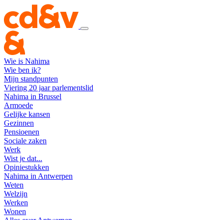
Wie is Nahima
Wie ben ik?
Mijn standpunten
Viering 20 jaar parlementslid
Nahima in Brussel
Armoede
Gelijke kansen
Gezinnen
Pensioenen
Sociale zaken
Werk
Wist je dat...
Opiniestukken
Nahima in Antwerpen
Weten
Welzijn
Werken
Wonen