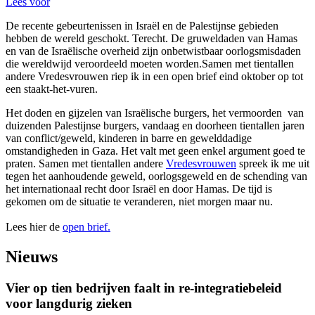
Lees voor
De recente gebeurtenissen in Israël en de Palestijnse gebieden
hebben de wereld geschokt. Terecht. De gruweldaden van Hamas
en van de Israëlische overheid zijn onbetwistbaar oorlogsmisdaden
die wereldwijd veroordeeld moeten worden.Samen met tientallen
andere Vredesvrouwen riep ik in een open brief eind oktober op tot
een staakt-het-vuren.
Het doden en gijzelen van Israëlische burgers, het vermoorden van
duizenden Palestijnse burgers, vandaag en doorheen tientallen jaren
van conflict/geweld, kinderen in barre en gewelddadige
omstandigheden in Gaza. Het valt met geen enkel argument goed te
praten. Samen met tientallen andere
Vredesvrouwen
spreek ik me uit
tegen het aanhoudende geweld, oorlogsgeweld en de schending van
het internationaal recht door Israël en door Hamas. De tijd is
gekomen om de situatie te veranderen, niet morgen maar nu.
Lees hier de
open brief.
Nieuws
Vier op tien bedrijven faalt in re-integratiebeleid
voor langdurig zieken