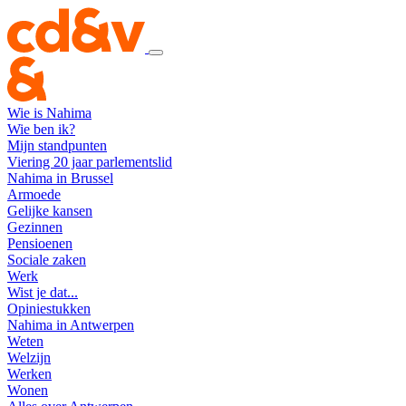
Wie is Nahima
Wie ben ik?
Mijn standpunten
Viering 20 jaar parlementslid
Nahima in Brussel
Armoede
Gelijke kansen
Gezinnen
Pensioenen
Sociale zaken
Werk
Wist je dat...
Opiniestukken
Nahima in Antwerpen
Weten
Welzijn
Werken
Wonen