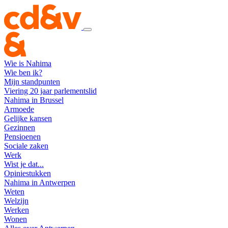
Wie is Nahima
Wie ben ik?
Mijn standpunten
Viering 20 jaar parlementslid
Nahima in Brussel
Armoede
Gelijke kansen
Gezinnen
Pensioenen
Sociale zaken
Werk
Wist je dat...
Opiniestukken
Nahima in Antwerpen
Weten
Welzijn
Werken
Wonen