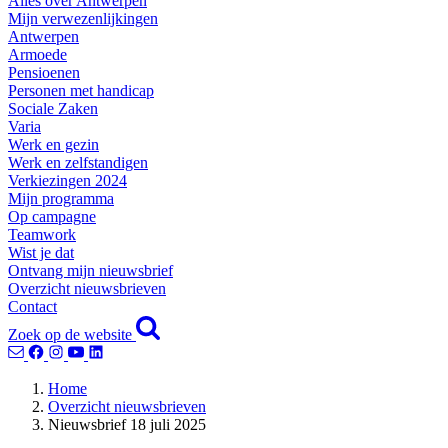
Alles over Antwerpen
Mijn verwezenlijkingen
Antwerpen
Armoede
Pensioenen
Personen met handicap
Sociale Zaken
Varia
Werk en gezin
Werk en zelfstandigen
Verkiezingen 2024
Mijn programma
Op campagne
Teamwork
Wist je dat
Ontvang mijn nieuwsbrief
Overzicht nieuwsbrieven
Contact
Zoek op de website
Home
Overzicht nieuwsbrieven
Nieuwsbrief 18 juli 2025