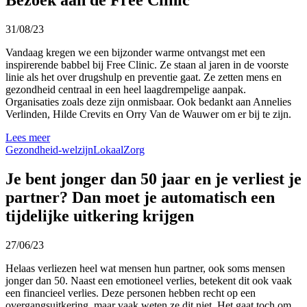
Bezoek aan de Free Clinic
31/08/23
Vandaag kregen we een bijzonder warme ontvangst met een
inspirerende babbel bij Free Clinic. Ze staan al jaren in de voorste
linie als het over drugshulp en preventie gaat. Ze zetten mens en
gezondheid centraal in een heel laagdrempelige aanpak.
Organisaties zoals deze zijn onmisbaar. Ook bedankt aan Annelies
Verlinden, Hilde Crevits en Orry Van de Wauwer om er bij te zijn.
Lees meer
Gezondheid-welzijn
Lokaal
Zorg
Je bent jonger dan 50 jaar en je verliest je
partner? Dan moet je automatisch een
tijdelijke uitkering krijgen
27/06/23
Helaas verliezen heel wat mensen hun partner, ook soms mensen
jonger dan 50. Naast een emotioneel verlies, betekent dit ook vaak
een financieel verlies. Deze personen hebben recht op een
overgangsuitkering, maar vaak weten ze dit niet. Het gaat toch om