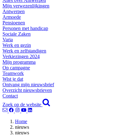
Alles over Antwerpen
Mijn verwezenlijkingen
Antwerpen
Armoede
Pensioenen
Personen met handicap
Sociale Zaken
Varia
Werk en gezin
Werk en zelfstandigen
Verkiezingen 2024
Mijn programma
Op campagne
Teamwork
Wist je dat
Ontvang mijn nieuwsbrief
Overzicht nieuwsbrieven
Contact
Zoek op de website
Home
nieuws
nieuws