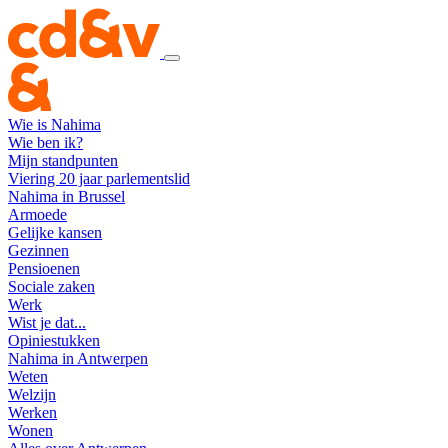
Wie is Nahima
Wie ben ik?
Mijn standpunten
Viering 20 jaar parlementslid
Nahima in Brussel
Armoede
Gelijke kansen
Gezinnen
Pensioenen
Sociale zaken
Werk
Wist je dat...
Opiniestukken
Nahima in Antwerpen
Weten
Welzijn
Werken
Wonen