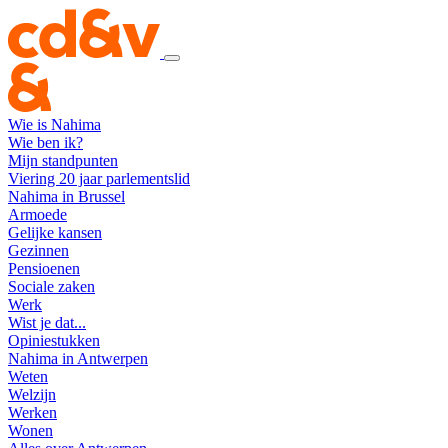
Wie is Nahima
Wie ben ik?
Mijn standpunten
Viering 20 jaar parlementslid
Nahima in Brussel
Armoede
Gelijke kansen
Gezinnen
Pensioenen
Sociale zaken
Werk
Wist je dat...
Opiniestukken
Nahima in Antwerpen
Weten
Welzijn
Werken
Wonen