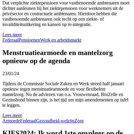
Dat verplichte ziektepensioen voor vastbenoemde ambtenaren moet
dichter aanleunen bij het ziektepensioen voor werknemers uit de
privésector en contractuele ambtenaren. Hierdoor hebben die
vastbenoemde ambtenaren ook recht op een ziekte- of
invaliditeitsuitkering en kansen op re-integratie.
Lees meer
Federaal
Pensioenen
Werk en arbeidsmarkt
Menstruatiearmoede en mantelzorg
opnieuw op de agenda
23/01/24
Tijdens de Commissie Sociale Zaken en Werk streed half januari
opnieuw tegen menstruatiearmoede en voor flexibelere
mantelzorg. Nu de adviezen van o.a. Vrouwenraad, BruZelle en
Gezinsbond binnen zijn, is het tijd om mijn amendementen op tafel
te leggen.
Lees meer
Armoede
Federaal
Gezondheid-welzijn
Zorg
KIES2024: Ik word 1ste opvolger op de