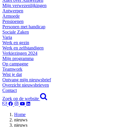
Alles over Antwerpen
Mijn verwezenlijkingen
Antwerpen
Armoede
Pensioenen
Personen met handicap
Sociale Zaken
Varia
Werk en gezin
Werk en zelfstandigen
Verkiezingen 2024
Mijn programma
Op campagne
Teamwork
Wist je dat
Ontvang mijn nieuwsbrief
Overzicht nieuwsbrieven
Contact
Zoek op de website
Home
nieuws
nieuws