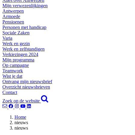
Alles over Antwerpen
Mijn verwezenlijkingen
Antwerpen
Armoede
Pensioenen
Personen met handicap
Sociale Zaken
Varia
Werk en gezin
Werk en zelfstandigen
Verkiezingen 2024
Mijn programma
Op campagne
Teamwork
Wist je dat
Ontvang mijn nieuwsbrief
Overzicht nieuwsbrieven
Contact
Zoek op de website
Home
nieuws
nieuws