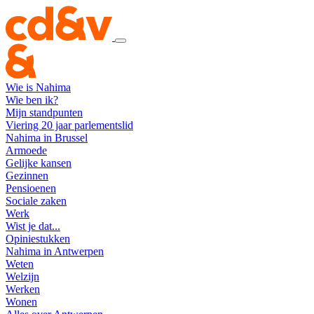
Wie is Nahima
Wie ben ik?
Mijn standpunten
Viering 20 jaar parlementslid
Nahima in Brussel
Armoede
Gelijke kansen
Gezinnen
Pensioenen
Sociale zaken
Werk
Wist je dat...
Opiniestukken
Nahima in Antwerpen
Weten
Welzijn
Werken
Wonen