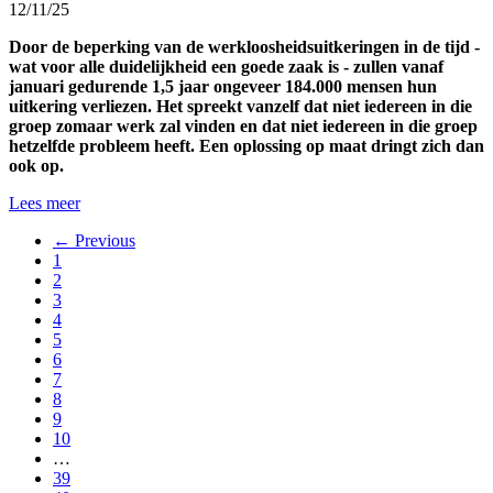
12/11/25
Door de beperking van de werkloosheidsuitkeringen in de tijd -
wat voor alle duidelijkheid een goede zaak is - zullen vanaf
januari gedurende 1,5 jaar ongeveer 184.000 mensen hun
uitkering verliezen. Het spreekt vanzelf dat niet iedereen in die
groep zomaar werk zal vinden en dat niet iedereen in die groep
hetzelfde probleem heeft. Een oplossing op maat dringt zich dan
ook op.
Lees meer
← Previous
1
2
3
4
5
6
7
8
9
10
…
39