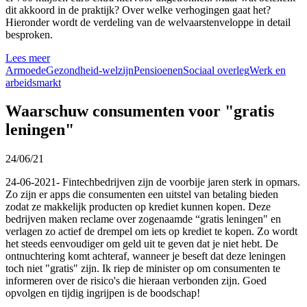
dit akkoord in de praktijk? Over welke verhogingen gaat het?
Hieronder wordt de verdeling van de welvaarstenveloppe in detail
besproken.
Lees meer
Armoede
Gezondheid-welzijn
Pensioenen
Sociaal overleg
Werk en
arbeidsmarkt
Waarschuw consumenten voor "gratis
leningen"
24/06/21
24-06-2021- Fintechbedrijven zijn de voorbije jaren sterk in opmars.
Zo zijn er apps die consumenten een uitstel van betaling bieden
zodat ze makkelijk producten op krediet kunnen kopen. Deze
bedrijven maken reclame over zogenaamde “gratis leningen" en
verlagen zo actief de drempel om iets op krediet te kopen. Zo wordt
het steeds eenvoudiger om geld uit te geven dat je niet hebt. De
ontnuchtering komt achteraf, wanneer je beseft dat deze leningen
toch niet "gratis" zijn. Ik riep de minister op om consumenten te
informeren over de risico's die hieraan verbonden zijn. Goed
opvolgen en tijdig ingrijpen is de boodschap!