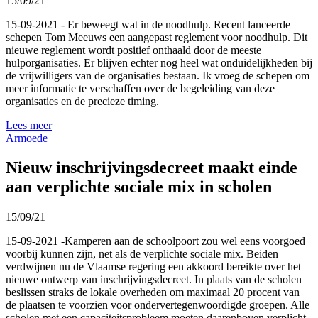
15/09/21
15-09-2021 - Er beweegt wat in de noodhulp. Recent lanceerde
schepen Tom Meeuws een aangepast reglement voor noodhulp. Dit
nieuwe reglement wordt positief onthaald door de meeste
hulporganisaties. Er blijven echter nog heel wat onduidelijkheden bij
de vrijwilligers van de organisaties bestaan. Ik vroeg de schepen om
meer informatie te verschaffen over de begeleiding van deze
organisaties en de precieze timing.
Lees meer
Armoede
Nieuw inschrijvingsdecreet maakt einde
aan verplichte sociale mix in scholen
15/09/21
15-09-2021 -Kamperen aan de schoolpoort zou wel eens voorgoed
voorbij kunnen zijn, net als de verplichte sociale mix. Beiden
verdwijnen nu de Vlaamse regering een akkoord bereikte over het
nieuwe ontwerp van inschrijvingsdecreet. In plaats van de scholen
beslissen straks de lokale overheden om maximaal 20 procent van
de plaatsen te voorzien voor ondervertegenwoordigde groepen. Alle
scholen met een capaciteitsprobleem moeten daarenboven verplicht