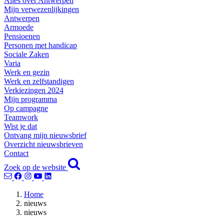
Alles over Antwerpen
Mijn verwezenlijkingen
Antwerpen
Armoede
Pensioenen
Personen met handicap
Sociale Zaken
Varia
Werk en gezin
Werk en zelfstandigen
Verkiezingen 2024
Mijn programma
Op campagne
Teamwork
Wist je dat
Ontvang mijn nieuwsbrief
Overzicht nieuwsbrieven
Contact
Zoek op de website
Home
nieuws
nieuws