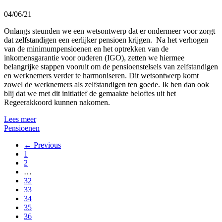
04/06/21
Onlangs steunden we een wetsontwerp dat er ondermeer voor zorgt
dat zelfstandigen een eerlijker pensioen krijgen. Na het verhogen
van de minimumpensioenen en het optrekken van de
inkomensgarantie voor ouderen (IGO), zetten we hiermee
belangrijke stappen vooruit om de pensioenstelsels van zelfstandigen
en werknemers verder te harmoniseren. Dit wetsontwerp komt
zowel de werknemers als zelfstandigen ten goede. Ik ben dan ook
blij dat we met dit initiatief de gemaakte beloftes uit het
Regeerakkoord kunnen nakomen.
Lees meer
Pensioenen
← Previous
1
2
…
32
33
34
35
36