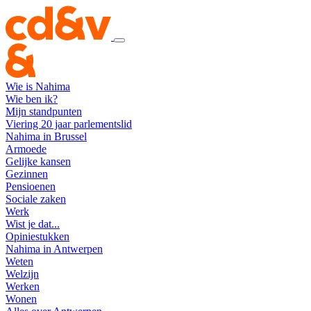
Wie is Nahima
Wie ben ik?
Mijn standpunten
Viering 20 jaar parlementslid
Nahima in Brussel
Armoede
Gelijke kansen
Gezinnen
Pensioenen
Sociale zaken
Werk
Wist je dat...
Opiniestukken
Nahima in Antwerpen
Weten
Welzijn
Werken
Wonen