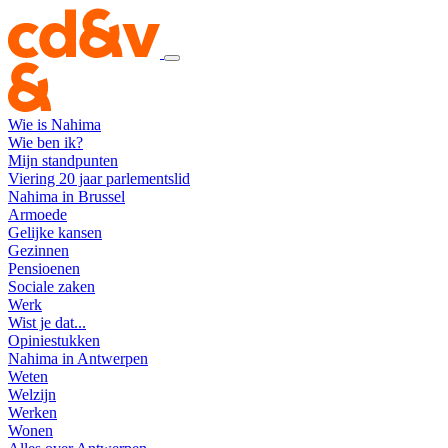
Wie is Nahima
Wie ben ik?
Mijn standpunten
Viering 20 jaar parlementslid
Nahima in Brussel
Armoede
Gelijke kansen
Gezinnen
Pensioenen
Sociale zaken
Werk
Wist je dat...
Opiniestukken
Nahima in Antwerpen
Weten
Welzijn
Werken
Wonen