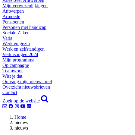
Alles over Antwerpen
Mijn verwezenlijkingen
Antwerpen
Armoede
Pensioenen
Personen met handicap
Sociale Zaken
Varia
Werk en gezin
Werk en zelfstandigen
Verkiezingen 2024
Mijn programma
Op campagne
Teamwork
Wist je dat
Ontvang mijn nieuwsbrief
Overzicht nieuwsbrieven
Contact
Zoek op de website
Home
nieuws
nieuws