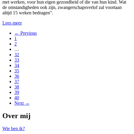
met werken, voor hun eigen gezondheid of die van hun kind. Wat
de omstandigheden ook zijn, zwangerschapsverlof zal voortaan
altijd 15 weken bedragen”.
Lees meer
← Previous
1
2
…
32
33
34
35
36
37
38
39
40
Next →
Over mij
Wie ben ik?