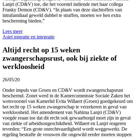
Lanjri (CD&V) toe, die het voorstel indiende met haar collega
Franky Demon (CD&V). “In plaats van deze slachtoffers van
intrafamiliaal geweld dubbel te straffen, moeten we hen extra
bescherming bieden.”
Lees meer
Asiel migratie en integratie
Altijd recht op 15 weken
zwangerschapsrust, ook bij ziekte of
werkloosheid
26/05/20
Onder impuls van Groen en CD&V wordt zwangerschapsrust
beschermd. Zonet werd in de Kamercommissie Sociale Zaken het
wetsvoorstel van Kamerlid Evita Willaert (Groen) goedgekeurd om
het recht op 15 weken zwangerschap te verzekeren in geval van
werkloosheid. Het amendement van Nahima Lanjri (CD&V)
voegde eraan toe dat dit recht ook gewaarborgd moet zijn in geval
van ziekte of arbeidsongeschiktheid. Willaert en Lanjri reageren
tevreden: “Een grote onrechtvaardigheid wordt weggewerkt. De
regeling bestrafte de vrouwen die ongewild eerder moeten stoppen