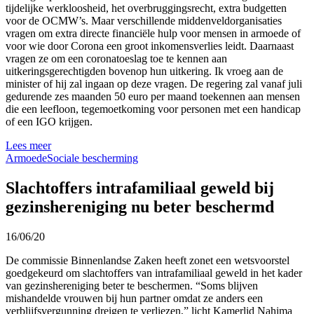
tijdelijke werkloosheid, het overbruggingsrecht, extra budgetten
voor de OCMW’s. Maar verschillende middenveldorganisaties
vragen om extra directe financiële hulp voor mensen in armoede of
voor wie door Corona een groot inkomensverlies leidt. Daarnaast
vragen ze om een coronatoeslag toe te kennen aan
uitkeringsgerechtigden bovenop hun uitkering. Ik vroeg aan de
minister of hij zal ingaan op deze vragen. De regering zal vanaf juli
gedurende zes maanden 50 euro per maand toekennen aan mensen
die een leefloon, tegemoetkoming voor personen met een handicap
of een IGO krijgen.
Lees meer
Armoede
Sociale bescherming
Slachtoffers intrafamiliaal geweld bij
gezinshereniging nu beter beschermd
16/06/20
De commissie Binnenlandse Zaken heeft zonet een wetsvoorstel
goedgekeurd om slachtoffers van intrafamiliaal geweld in het kader
van gezinshereniging beter te beschermen. “Soms blijven
mishandelde vrouwen bij hun partner omdat ze anders een
verblijfsvergunning dreigen te verliezen,” licht Kamerlid Nahima