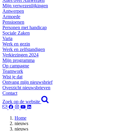
Alles over Antwerpen
Mijn verwezenlijkingen
Antwerpen
Armoede
Pensioenen
Personen met handicap
Sociale Zaken
Varia
Werk en gezin
Werk en zelfstandigen
Verkiezingen 2024
Mijn programma
Op campagne
Teamwork
Wist je dat
Ontvang mijn nieuwsbrief
Overzicht nieuwsbrieven
Contact
Zoek op de website
Home
nieuws
nieuws