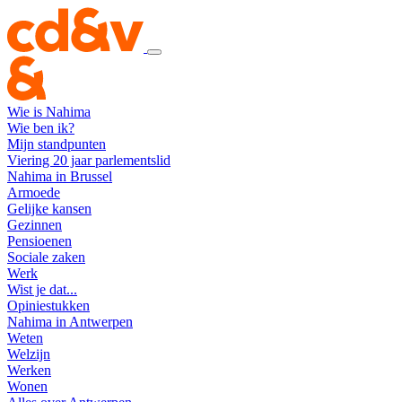
Wie is Nahima
Wie ben ik?
Mijn standpunten
Viering 20 jaar parlementslid
Nahima in Brussel
Armoede
Gelijke kansen
Gezinnen
Pensioenen
Sociale zaken
Werk
Wist je dat...
Opiniestukken
Nahima in Antwerpen
Weten
Welzijn
Werken
Wonen