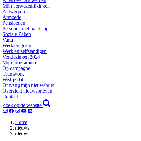
Alles over Antwerpen
Mijn verwezenlijkingen
Antwerpen
Armoede
Pensioenen
Personen met handicap
Sociale Zaken
Varia
Werk en gezin
Werk en zelfstandigen
Verkiezingen 2024
Mijn programma
Op campagne
Teamwork
Wist je dat
Ontvang mijn nieuwsbrief
Overzicht nieuwsbrieven
Contact
Zoek op de website
Home
nieuws
nieuws