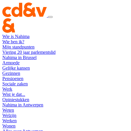
Wie is Nahima
Wie ben ik?
Mijn standpunten
Viering 20 jaar parlementslid
Nahima in Brussel
Armoede
Gelijke kansen
Gezinnen
Pensioenen
Sociale zaken
Werk
Wist je dat...
Opiniestukken
Nahima in Antwerpen
Weten
Welzijn
Werken
Wonen