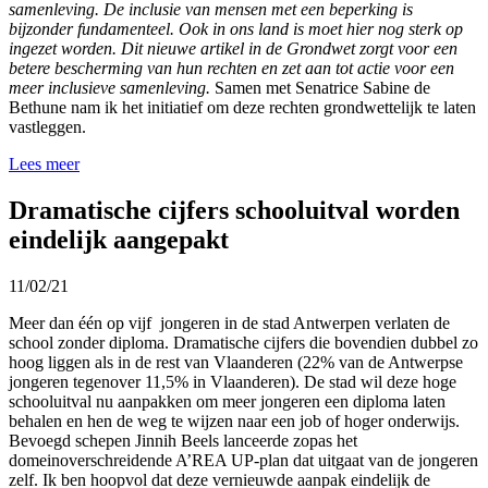
samenleving. De inclusie van mensen met een beperking is
bijzonder fundamenteel. Ook in ons land is moet hier nog sterk op
ingezet worden. Dit nieuwe artikel in de Grondwet zorgt voor een
betere bescherming van hun rechten en zet aan tot actie voor een
meer inclusieve samenleving.
Samen met Senatrice Sabine de
Bethune nam ik het initiatief om deze rechten grondwettelijk te laten
vastleggen.
Lees meer
Dramatische cijfers schooluitval worden
eindelijk aangepakt
11/02/21
Meer dan één op vijf jongeren in de stad Antwerpen verlaten de
school zonder diploma. Dramatische cijfers die bovendien dubbel zo
hoog liggen als in de rest van Vlaanderen (22% van de Antwerpse
jongeren tegenover 11,5% in Vlaanderen). De stad wil deze hoge
schooluitval nu aanpakken om meer jongeren een diploma laten
behalen en hen de weg te wijzen naar een job of hoger onderwijs.
Bevoegd schepen Jinnih Beels lanceerde zopas het
domeinoverschreidende A’REA UP-plan dat uitgaat van de jongeren
zelf. Ik ben hoopvol dat deze vernieuwde aanpak eindelijk de