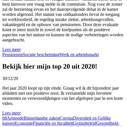
hem hierover een vraag stelde in de commissie. Nog voor de zomer
zal de herziening ervan en het daaropvolgende debat in de kamer
worden afgerond. Het statuut van onthaalouders bevat de toegang
tot werkloosheid, de regeling inzake ziekte, arbeidsongevallen,
vakantiegeld en de opbouw van pensioenen. Door deze evaluatie
komt er meer inzicht in zowel de knelpunten als de positieve
aspecten van het statuut en kunnen de nodige verbeteringen worden
aangebracht.
Lees meer
Pensioenen
Sociale bescherming
Werk en arbeidsmarkt
Bekijk hier mijn top 20 uit 2020!
30/12/20
Het jaar 2020 loopt op zijn einde. Graag wil ik dit bijzondere jaar
afsluiten met een positieve noot. Ik verzamelde mijn favoriete
momenten en verwezenlijkingen van het afgelopen jaar in een korte
video.
Lees meer
68
Armoede
Binnenlandse zaken
Corona
Diversiteit en Gelijke
kansen
Economie
Financiën en fiscaliteit
Gezinsbeleid
Gezondheid-