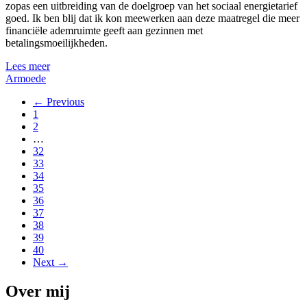
zopas een uitbreiding van de doelgroep van het sociaal energietarief
goed. Ik ben blij dat ik kon meewerken aan deze maatregel die meer
financiële ademruimte geeft aan gezinnen met
betalingsmoeilijkheden.
Lees meer
Armoede
← Previous
1
2
…
32
33
34
35
36
37
38
39
40
Next →
Over mij