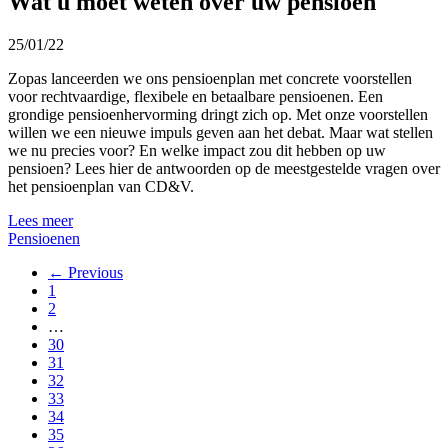
Wat u moet weten over uw pensioen
25/01/22
Zopas lanceerden we ons pensioenplan met concrete voorstellen
voor rechtvaardige, flexibele en betaalbare pensioenen. Een
grondige pensioenhervorming dringt zich op. Met onze voorstellen
willen we een nieuwe impuls geven aan het debat. Maar wat stellen
we nu precies voor? En welke impact zou dit hebben op uw
pensioen? Lees hier de antwoorden op de meestgestelde vragen over
het pensioenplan van CD&V.
Lees meer
Pensioenen
← Previous
1
2
…
30
31
32
33
34
35