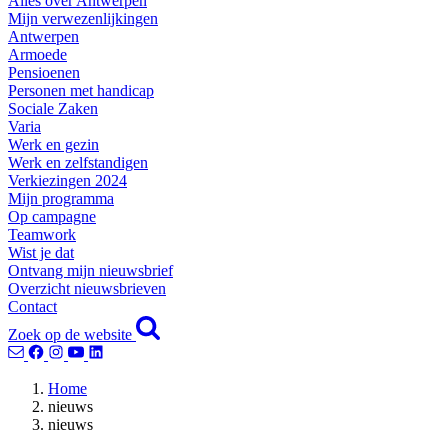
Alles over Antwerpen
Mijn verwezenlijkingen
Antwerpen
Armoede
Pensioenen
Personen met handicap
Sociale Zaken
Varia
Werk en gezin
Werk en zelfstandigen
Verkiezingen 2024
Mijn programma
Op campagne
Teamwork
Wist je dat
Ontvang mijn nieuwsbrief
Overzicht nieuwsbrieven
Contact
Zoek op de website
Home
nieuws
nieuws