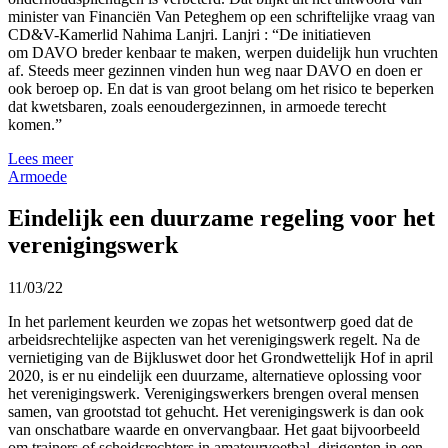
minister van Financiën Van Peteghem op een schriftelijke vraag van
CD&V-Kamerlid Nahima Lanjri. Lanjri : “De initiatieven
om
DAVO
breder kenbaar te maken, werpen duidelijk hun vruchten
af. Steeds meer gezinnen vinden hun weg naar
DAVO
en doen er
ook beroep op. En dat is van groot belang om het risico te beperken
dat kwetsbaren, zoals eenoudergezinnen, in armoede terecht
komen.”
Lees meer
Armoede
Eindelijk een duurzame regeling voor het
verenigingswerk
11/03/22
In het parlement keurden we zopas het wetsontwerp goed dat de
arbeidsrechtelijke aspecten van het verenigingswerk regelt. Na de
vernietiging van de Bijkluswet door het Grondwettelijk Hof in april
2020, is er nu eindelijk een duurzame, alternatieve oplossing voor
het verenigingswerk. Verenigingswerkers brengen overal mensen
samen, van grootstad tot gehucht. Het verenigingswerk is dan ook
van onschatbare waarde en onvervangbaar. Het gaat bijvoorbeeld
om trainers of scheidsrechters in amateurvoetbal, dirigenten in een