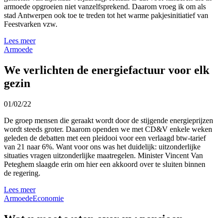
armoede opgroeien niet vanzelfsprekend. Daarom vroeg ik om als
stad Antwerpen ook toe te treden tot het warme pakjesinitiatief van
Feestvarken vzw.
Lees meer
Armoede
We verlichten de energiefactuur voor elk
gezin
01/02/22
De groep mensen die geraakt wordt door de stijgende energieprijzen
wordt steeds groter. Daarom openden we met CD&V enkele weken
geleden de debatten met een pleidooi voor een verlaagd btw-tarief
van 21 naar 6%. Want voor ons was het duidelijk: uitzonderlijke
situaties vragen uitzonderlijke maatregelen. Minister Vincent Van
Peteghem slaagde erin om hier een akkoord over te sluiten binnen
de regering.
Lees meer
Armoede
Economie