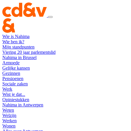
Wie is Nahima
Wie ben ik?
Mijn standpunten
Viering 20 jaar parlementslid
Nahima in Brussel
Armoede
Gelijke kansen
Gezinnen
Pensioenen
Sociale zaken
Werk
Wist je dat...
Opiniestukken
Nahima in Antwerpen
Weten
Welzijn
Werken
Wonen