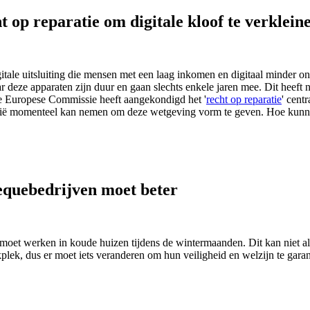
 op reparatie om digitale kloof te verklein
ale uitsluiting die mensen met een laag inkomen en digitaal minder on
 deze apparaten zijn duur en gaan slechts enkele jaren mee. Dit heeft 
De Europese Commissie heeft aangekondigd het '
recht op reparatie
' centr
lgië momenteel kan nemen om deze wetgeving vorm te geven. Hoe kunnen
equebedrijven moet beter
 je moet werken in koude huizen tijdens de wintermaanden. Dit kan ni
ek, dus er moet iets veranderen om hun veiligheid en welzijn te gara