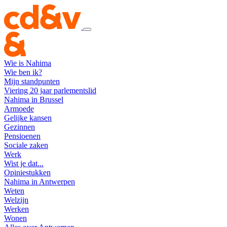
Wie is Nahima
Wie ben ik?
Mijn standpunten
Viering 20 jaar parlementslid
Nahima in Brussel
Armoede
Gelijke kansen
Gezinnen
Pensioenen
Sociale zaken
Werk
Wist je dat...
Opiniestukken
Nahima in Antwerpen
Weten
Welzijn
Werken
Wonen