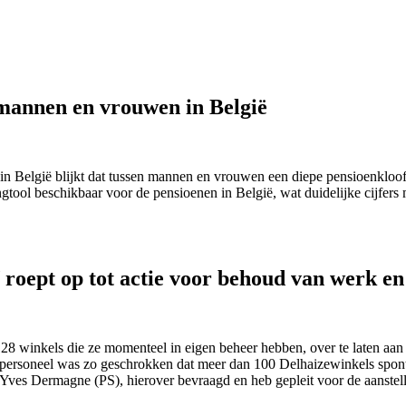
 mannen en vrouwen in België
n in België blijkt dat tussen mannen en vrouwen een diepe pensioenklo
gtool beschikbaar voor de pensioenen in België, wat duidelijke cijfers 
roept op tot actie voor behoud van werk e
128 winkels die ze momenteel in eigen beheer hebben, over te laten aa
 personeel was zo geschrokken dat meer dan 100 Delhaizewinkels sponta
e-Yves Dermagne (PS), hierover bevraagd en heb gepleit voor de aanste