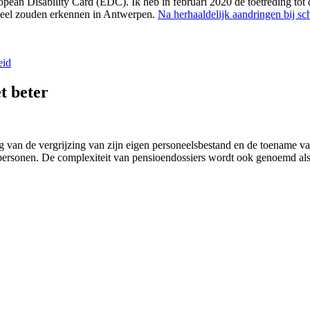
ropean Disability Card (EDC). Ik heb in februari 2020 de toetreding t
cieel zouden erkennen in Antwerpen.
Na herhaaldelijk aandringen bij s
eid
t beter
lg van de vergrijzing van zijn eigen personeelsbestand en de toename va
e personen. De complexiteit van pensioendossiers wordt ook genoemd al