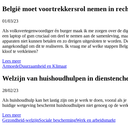
België moet voortrekkersrol nemen in recht
01/03/23
Als volksvertegenwoordiger én burger maak ik me zorgen over de digit
een laptop of gsm cruciaal om deel te nemen aan de samenleving, maar
apparaten niet kunnen betalen en zo dreigen uitgesloten te worden. 
aangekondigd om dit te realiseren. Ik vraag me af welke stappen Be
kloof te verkleinen?
Lees meer
Armoede
Duurzaamheid en Klimaat
Welzijn van huishoudhulpen in dienstench
28/02/23
Als huishoudhulp kan het lastig zijn om je werk te doen, vooral als
huidige wetgeving beschermt huishoudhulpen niet genoeg op de werkpl
Lees meer
Gezondheid-welzijn
Sociale bescherming
Werk en arbeidsmarkt