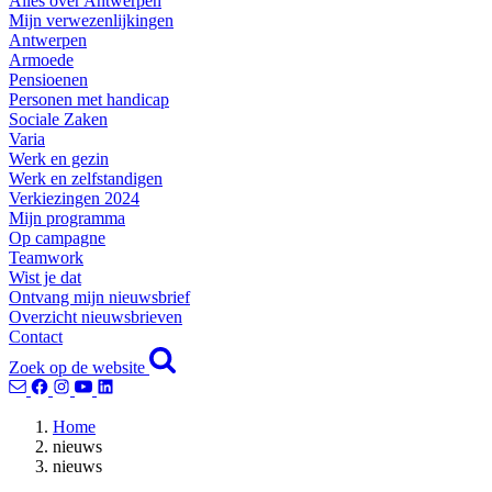
Alles over Antwerpen
Mijn verwezenlijkingen
Antwerpen
Armoede
Pensioenen
Personen met handicap
Sociale Zaken
Varia
Werk en gezin
Werk en zelfstandigen
Verkiezingen 2024
Mijn programma
Op campagne
Teamwork
Wist je dat
Ontvang mijn nieuwsbrief
Overzicht nieuwsbrieven
Contact
Zoek op de website
Home
nieuws
nieuws