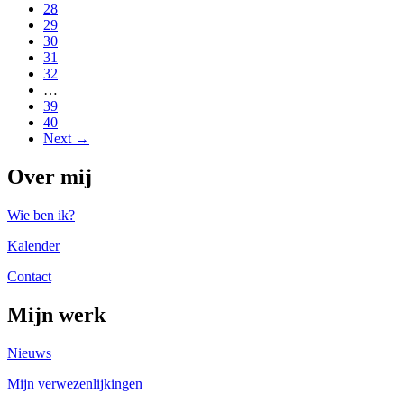
28
29
30
31
32
…
39
40
Next →
Over mij
Wie ben ik?
Kalender
Contact
Mijn werk
Nieuws
Mijn verwezenlijkingen