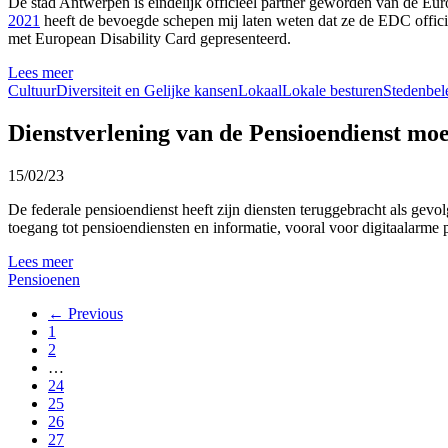
De stad Antwerpen is eindelijk officieel partner geworden van de Eu
2021
heeft de bevoegde schepen mij laten weten dat ze de EDC offi
met European Disability Card gepresenteerd.
Lees meer
Cultuur
Diversiteit en Gelijke kansen
Lokaal
Lokale besturen
Stedenbel
Dienstverlening van de Pensioendienst moe
15/02/23
De federale pensioendienst heeft zijn diensten teruggebracht als gevo
toegang tot pensioendiensten en informatie, vooral voor digitaalarm
Lees meer
Pensioenen
← Previous
1
2
…
24
25
26
27