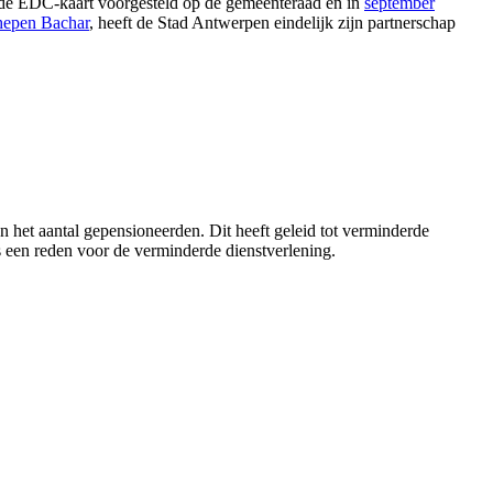
ot de EDC-kaart voorgesteld op de gemeenteraad en in
september
chepen Bachar
, heeft de Stad Antwerpen eindelijk zijn partnerschap
n het aantal gepensioneerden. Dit heeft geleid tot verminderde
s een reden voor de verminderde dienstverlening.