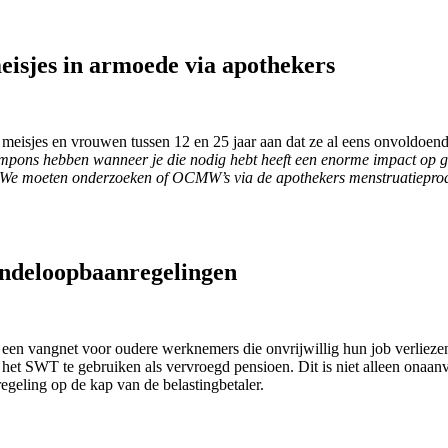
isjes in armoede via apothekers
 meisjes en vrouwen tussen 12 en 25 jaar aan dat ze al eens onvoldoen
ons hebben wanneer je die nodig hebt heeft een enorme impact op ge
We moeten onderzoeken of OCMW’s via de apothekers menstruatieprodu
indeloopbaanregelingen
en vangnet voor oudere werknemers die onvrijwillig hun job verliezen
t SWT te gebruiken als vervroegd pensioen. Dit is niet alleen onaanv
egeling op de kap van de belastingbetaler.