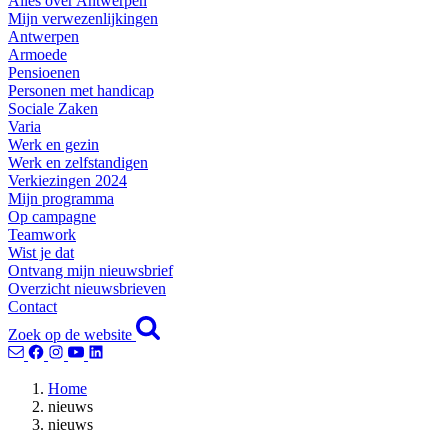
Alles over Antwerpen
Mijn verwezenlijkingen
Antwerpen
Armoede
Pensioenen
Personen met handicap
Sociale Zaken
Varia
Werk en gezin
Werk en zelfstandigen
Verkiezingen 2024
Mijn programma
Op campagne
Teamwork
Wist je dat
Ontvang mijn nieuwsbrief
Overzicht nieuwsbrieven
Contact
Zoek op de website
Home
nieuws
nieuws