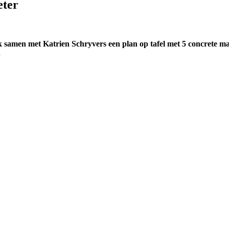
eter
k samen met Katrien Schryvers een plan op tafel met 5 concrete m
.