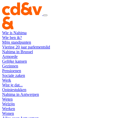
Wie is Nahima
Wie ben ik?
Mijn standpunten
Viering 20 jaar parlementslid
Nahima in Brussel
Armoede
Gelijke kansen
Gezinnen
Pensioenen
Sociale zaken
Werk
Wist je dat...
Opiniestukken
Nahima in Antwerpen
Weten
Welzijn
Werken
Wonen