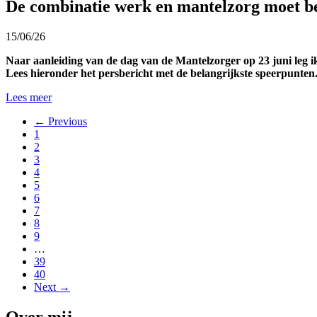
De combinatie werk en mantelzorg moet b
15/06/26
Naar aanleiding van de dag van de Mantelzorger op 23 juni leg i
Lees hieronder het persbericht met de belangrijkste speerpunten
Lees meer
← Previous
1
2
3
4
5
6
7
8
9
…
39
40
Next →
Over mij