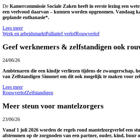
De
Kamercommissie Sociale Zaken heeft in eerste lezing een wetsv
een veelvoud daarvan – kunnen worden opgenomen. Vandaag kan 
geplande euthanasie*.
Lees meer
Werk en arbeidsmarkt
Palliatief verlof
Rouwverlof
Geef werknemers & zelfstandigen ook rouw
24/06/26
Ambtenaren die een kindje verliezen tijdens de zwangerschap, h
van Zelfstandigen Simonet om dit ook mogelijk te maken voor zel
Lees meer
Rouwverlof
Zelfstandigen
Meer steun voor mantelzorgers
23/06/26
Vanaf 1 juli 2026 worden de regels rond mantelzorgverlof een s
afstemmen op de zorgnoden van een partner, ouder, kind, buur 